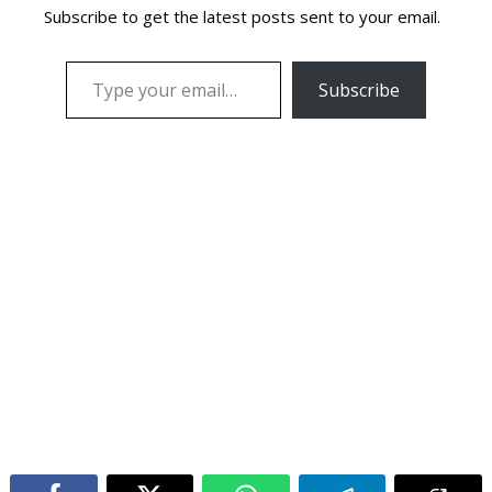
Subscribe to get the latest posts sent to your email.
Subscribe
Electric SUV India
VF 6 battery range
VF 6 range
Vinfast cars in India
Vinfast electric SUV
Vinfast India
Vinfast Tamil Nadu plant
Vinfast Thoothukudi
Vinfast Thoothukudi job vacancy
Vinfast VF 6
Vinfast VF 6 ADAS
Vinfast VF 6 booking
Vinfast VF 6 features
Vinfast VF 6 interior
Vinfast VF 6 launch
Vinfast VF 6 price in India
Vinfast VF 6 review
Vinfast VF 6 specifications
Vinfast VF 6 variants
Vinfast VF 6 warranty