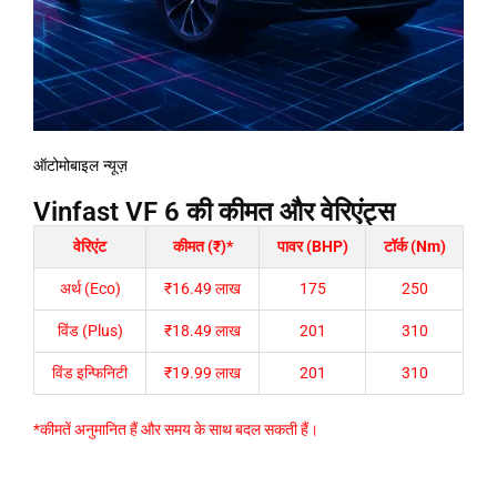
ऑटोमोबाइल न्यूज़
Vinfast VF 6 की कीमत और वेरिएंट्स
वेरिएंट
कीमत (₹)*
पावर (BHP)
टॉर्क (Nm)
अर्थ (Eco)
₹16.49 लाख
175
250
विंड (Plus)
₹18.49 लाख
201
310
विंड इन्फिनिटी
₹19.99 लाख
201
310
*कीमतें अनुमानित हैं और समय के साथ बदल सकती हैं।