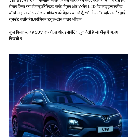
तैयार किया गया है,फ्यूचरिस्टिक फ्रंट ग्रिल और V-शेप LED हेडलाइट्स,स्लीक
बॉडी लाइन्स जो एयरोडायनामिक्स को बेहतर बनाते हैं,स्पोर्टी अलॉय व्हील्स और हाई
ग्राउंड क्लीयरेंस,प्रीमियम ड्यूल-टोन कलर ऑप्शन .
कुल मिलाकर, यह SUV एक बोल्ड और इनोवेटिव लुक देती है जो भीड़ में अलग
दिखती है